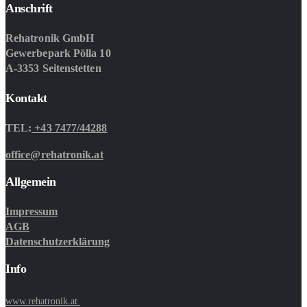
Anschrift
Rehatronik GmbH
Gewerbepark Pölla 10
A-3353 Seitenstetten
Kontakt
TEL:
+43 7477/44288
office@rehatronik.at
Allgemein
Impressum
AGB
Datenschutzerklärung
Info
www.rehatronik.at