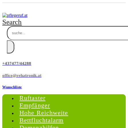
Search
+437477/44288
office@rehatronik.at
Wunschliste
Ruftaster
Empfänger
Hohe Reichweite
Bettfluchtalarm
Demenzhilfen