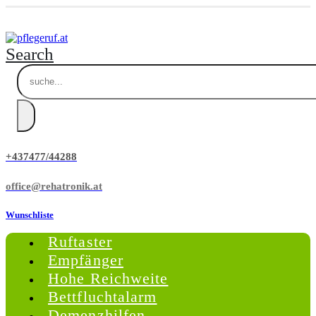
Search
+437477/44288
office@rehatronik.at
Wunschliste
Ruftaster
Empfänger
Hohe Reichweite
Bettfluchtalarm
Demenzhilfen