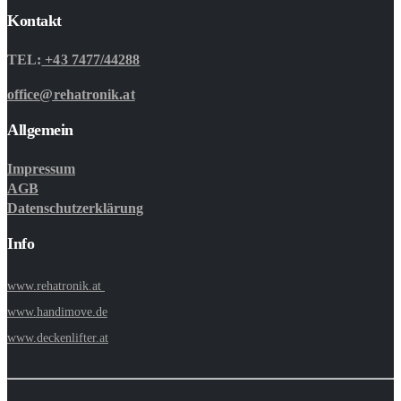
Kontakt
TEL:
+43 7477/44288
office@rehatronik.at
Allgemein
Impressum
AGB
Datenschutzerklärung
Info
www.rehatronik.at
www.handimove.de
www.deckenlifter.at