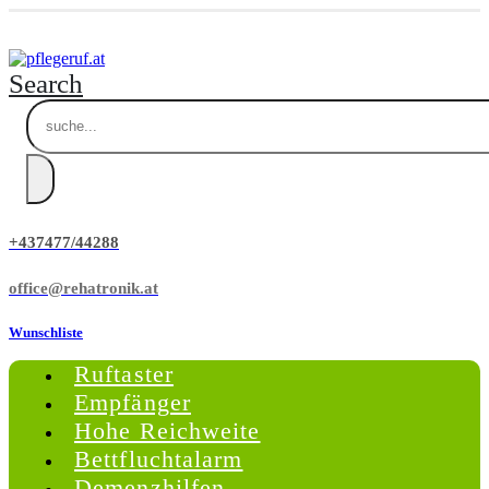
Search
+437477/44288
office@rehatronik.at
Wunschliste
Ruftaster
Empfänger
Hohe Reichweite
Bettfluchtalarm
Demenzhilfen