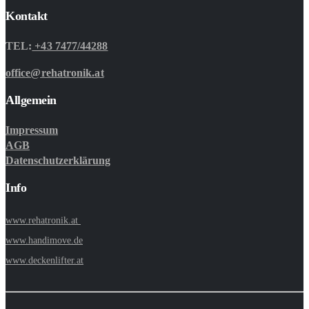
Kontakt
TEL:
+43 7477/44288
office@rehatronik.at
Allgemein
Impressum
AGB
Datenschutzerklärung
Info
www.rehatronik.at
www.handimove.de
www.deckenlifter.at