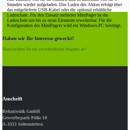
Stunden wieder aufgeladen. Das Laden des Akkus erfolgt über
das mitgelieferte USB-Kabel oder die optional erhältliche
Ladeschale. Für den Einsatz mehrerer MiniPager ist die
Ladeschale um bis zu neun Elemente erweiterbar. Für die
Konfiguration des MiniPagers wird ein Windows-PC benötigt.
Haben wir Ihr Interesse geweckt?
Dann fordern Sie ein unverbindliches Angebot an?
Anschrift
Rehatronik GmbH
Gewerbepark Pölla 10
A-3353 Seitenstetten