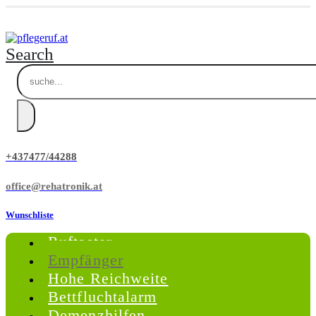
Search
+437477/44288
office@rehatronik.at
Wunschliste
Ruftaster
Empfänger
Hohe Reichweite
Bettfluchtalarm
Demenzhilfen