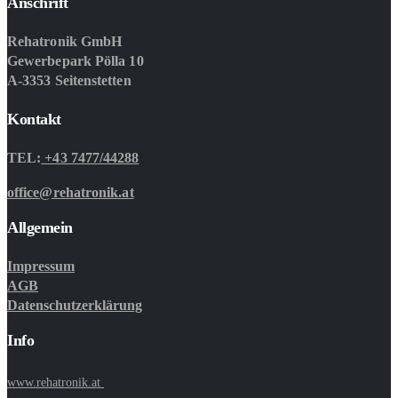
Anschrift
Rehatronik GmbH
Gewerbepark Pölla 10
A-3353 Seitenstetten
Kontakt
TEL:
+43 7477/44288
office@rehatronik.at
Allgemein
Impressum
AGB
Datenschutzerklärung
Info
www.rehatronik.at