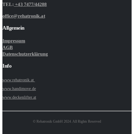
TEL:
+43 7477/44288
office@rehatronik.at
Allgemein
Impressum
AGB
Datenschutzerklärung
Info
www.rehatronik.at
www.handimove.de
www.deckenlifter.at
© Rehatronik GmbH 2024. All Rights Reserved