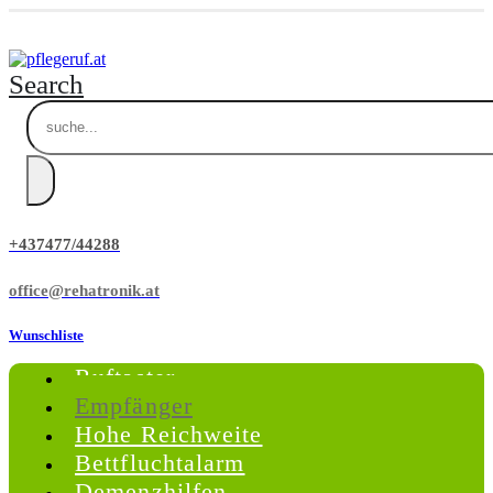
Search
+437477/44288
office@rehatronik.at
Wunschliste
Ruftaster
Empfänger
Hohe Reichweite
Bettfluchtalarm
Demenzhilfen