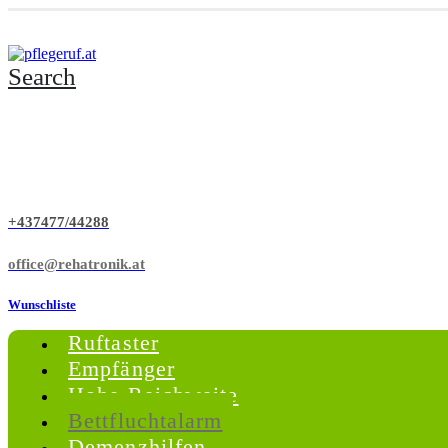
Search
+437477/44288
office@rehatronik.at
Wunschliste
Ruftaster
Empfänger
Hohe Reichweite
Bettfluchtalarm
Demenzhilfen