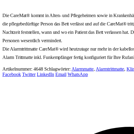
Die CareMat® kommt in Alten- und Pflegeheimen sowie in Krankenhäuser
die pflegebedürftige Person das Bett verlässt und auf die CareMat® tri
Nachtzeit feststellen, wann und wo ein Patient das Bett verlassen hat. 
Personen wesentlich vermindert.
Die Alarmtrittmatte CareMat® wird heutzutage nur mehr in der kabello
Alarm Trittmatte inkl. Funkempfänger fertig konfiguriert für Ihre Rufa
Artikelnummer:
4648
Schlagwörter:
Alarmmatte
,
Alarmtrittmatte
,
Kli
Facebook
Twitter
LinkedIn
Email
WhatsApp