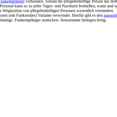
Funkempfänger
verbunden. Sobald die pflegebedürftige Person das Bett 
rsonal kann so zu jeder Tages- und Nachtzeit feststellen, wann und wo
 des Weglaufens von pflegebedürftigen Personen wesentlich vermindert.
osen (mit Funksender) Variante verwendet. Hierfür gibt es den
passen
Rufanlage. Funkempfänger anstecken- Sensormatte hinlegen-fertig.